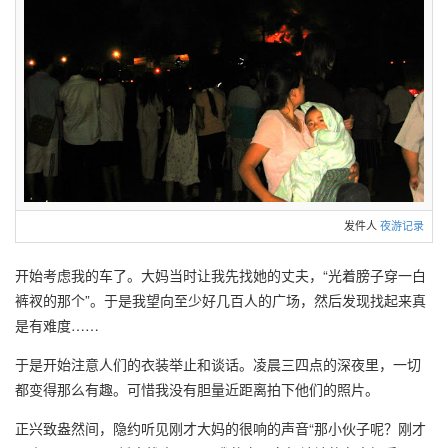
发件人
夜游记录
开始考虑我的车了。大妈当时让我先找她的丈夫，“光着膀子穿一白
裤衩的那个”。于是我望向至少好几百人的广场，然后发现找起来真
是有难度……
于是开始注意人们的衣装举止和谈话。凌晨三四点的深夜里，一切
都变得那么有趣。可惜我没有胆量近距离拍下他们的照片。
正兴致盎然间，隐约听见刚才大妈的很响的声音“那小伙子呢？刚才