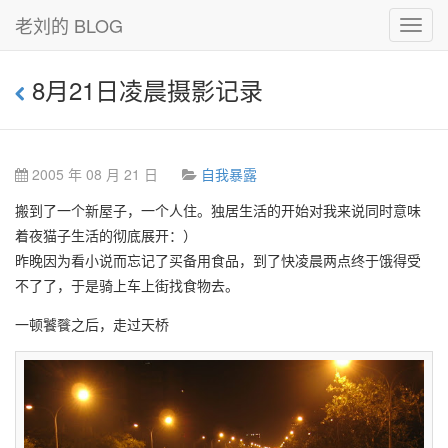
老刘的 BLOG
Toggl
navig
8月21日凌晨摄影记录
2005 年 08 月 21 日
自我暴露
搬到了一个新屋子，一个人住。独居生活的开始对我来说同时意味
着夜猫子生活的彻底展开：）
昨晚因为看小说而忘记了买备用食品，到了快凌晨两点终于饿得受
不了了，于是骑上车上街找食物去。
一顿饕餮之后，走过天桥