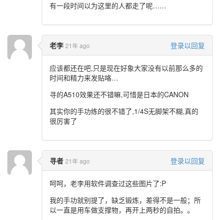
有一段时间以为这里的人都走了呢……
老李
登录以回复
21年 ago
应该都还在吧,只是现在好象大家没有以前那么多的
时间和精力来发贴咯…
寻的A510效果还不错嘛,可惜是日本的CANON
其实你的手功练的很不错了,1/4S无脚架不糊,真的
很厉害了
寻者
登录以回复
21年 ago
呵呵，老李用软件调查过这些图片了:P
我的手功就别提了，缺乏锻炼，差得不是一般；所
以一直是用车做支撑物，再开上两秒的自拍。。