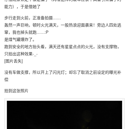
能力），于是借她了
步行走到火前，正准备拍摄……
轰然一声巨响，顿时火光满天，一股热浪迎面袭来！旁边人四处逃
窜，我也掉头就跑……:P
是煤气罐爆炸了。
跑到安全的地方抬头看，满天还有星星点点的火光，没有支撑物，
只拍出这种效果-_-
[图片丢失]
没有车做支撑，所以开上了闪光灯；却忘了取消之前设定的曝光补
偿
拍到这张照片