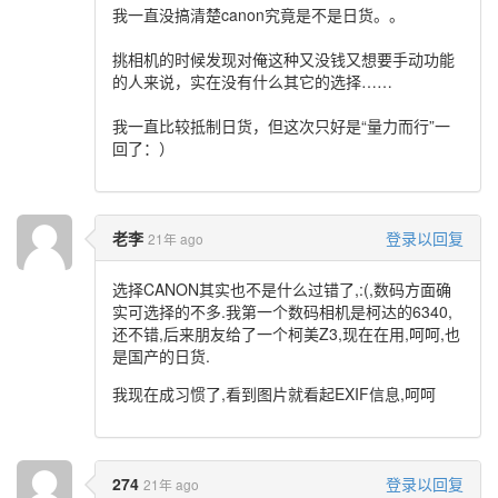
我一直没搞清楚canon究竟是不是日货。。
挑相机的时候发现对俺这种又没钱又想要手动功能
的人来说，实在没有什么其它的选择……
我一直比较抵制日货，但这次只好是“量力而行”一
回了：）
老李
登录以回复
21年 ago
选择CANON其实也不是什么过错了,:(,数码方面确
实可选择的不多.我第一个数码相机是柯达的6340,
还不错,后来朋友给了一个柯美Z3,现在在用,呵呵,也
是国产的日货.
我现在成习惯了,看到图片就看起EXIF信息,呵呵
274
登录以回复
21年 ago