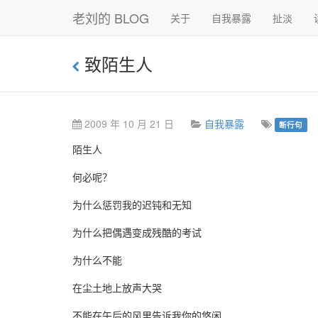
老刘的 BLOG
关于
自我暴露
扯淡
致陌生人
2009 年 10 月 21 日
自我暴露
断行句
陌生人
何必呢？
为什么惩罚我的迟钝和无知
为什么把偶遇变成残酷的考试
为什么不能
在尘土地上放声大哭
不能在午后的风里告诉我你的悠闲