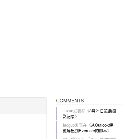
COMMENTS
liuxun
发表在《
8月21日凌晨摄
影记录
》
laoguo
发表在《
从Outlook便
笺导出到Evernote的脚本
》