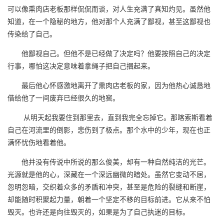
可以像熏肉店老板那样侃侃而谈，对人生充满了真知灼见。虽然他
知道，在一个隐秘的地方，他对那个人充满了鄙视，甚至这鄙视也
传染给了自己。
他鄙视自己。但他不是已经做了决定吗？他要按照自己的决定
行事，哪怕这决定意味着拿绳子把自己捆起来。
最后他心怀感激地离开了熏肉店老板的家，因为他热心诚恳地
借给他了一间废弃已经很久的地窖。
从明天起我要住到那里去，直到我完全忘掉它。那喀索斯看着
自己在河流里的倒影，悲伤到了极点。那个水中的少年，现在也正
满怀忧伤地看着他。
他并没有传说中所说的那么俊美，却有一种自然纯洁的光芒。
光源就是他的心，深藏在一个深远幽微的暗处。虽然它变动不居，
忽明忽暗，交织着众多的矛盾和冲突，甚至是危险的裂缝和断崖，
却能随时积聚起力量，朝着一个坚定不移的目标前进。它从来不怕
毁灭。也许还是向往毁灭的，如果是为了自己执迷的目标。