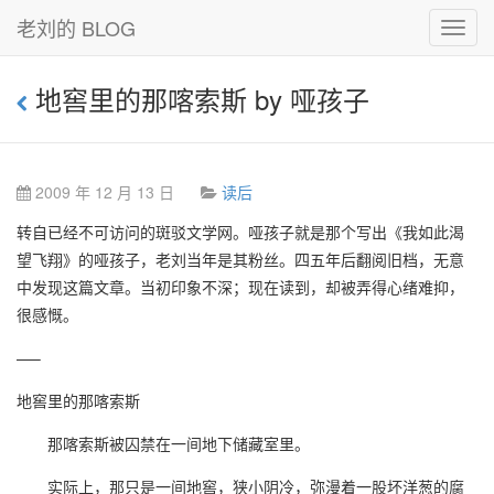
老刘的 BLOG
Toggl
navig
地窖里的那喀索斯 by 哑孩子
2009 年 12 月 13 日
读后
转自已经不可访问的斑驳文学网。哑孩子就是那个写出《我如此渴
望飞翔》的哑孩子，老刘当年是其粉丝。四五年后翻阅旧档，无意
中发现这篇文章。当初印象不深；现在读到，却被弄得心绪难抑，
很感慨。
—–
地窖里的那喀索斯
那喀索斯被囚禁在一间地下储藏室里。
实际上，那只是一间地窖，狭小阴冷，弥漫着一股坏洋葱的腐