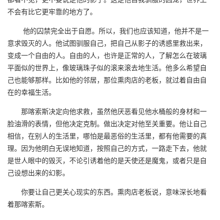
不会有比它更牢靠的地方了。
他的囚禁完全出于自愿。所以，我们也应该知道，他并不是一
意求毁灭的人。他试图驯服自己，把自己从影子的诱惑里救出来，
变成一个自由的人。自由的人，也许是正常的人，了解怎么在玻璃
平面似的世界上，像玻璃珠子似的滚来滚去地生活。他多么希望自
己也能够那样。比如他的邻居，那位熏肉店的老板，就过着自由自
在的幸福生活。
那喀索斯决定向他求救，虽然他厌恶看见他水桶般的身材和一
脸油滑的表情，但他决定克制。做出决定对他至关重要。他让自己
相信，在别人的生活里，哪怕是最恶俗的生活里，都有他需要的真
理。因为他明白无误地知道，按照自己的方式，一路走下去，他就
是世人眼中的毁灭，不论引诱着他的是天使还是魔鬼，或者只是自
己设想出来的幻影。
你要让自己更关心现实的东西。熏肉店老板说，意味深长地看
着那喀索斯。