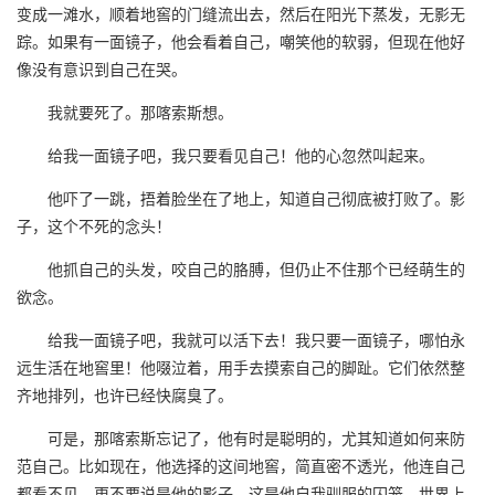
变成一滩水，顺着地窖的门缝流出去，然后在阳光下蒸发，无影无
踪。如果有一面镜子，他会看着自己，嘲笑他的软弱，但现在他好
像没有意识到自己在哭。
我就要死了。那喀索斯想。
给我一面镜子吧，我只要看见自己！他的心忽然叫起来。
他吓了一跳，捂着脸坐在了地上，知道自己彻底被打败了。影
子，这个不死的念头！
他抓自己的头发，咬自己的胳膊，但仍止不住那个已经萌生的
欲念。
给我一面镜子吧，我就可以活下去！我只要一面镜子，哪怕永
远生活在地窖里！他啜泣着，用手去摸索自己的脚趾。它们依然整
齐地排列，也许已经快腐臭了。
可是，那喀索斯忘记了，他有时是聪明的，尤其知道如何来防
范自己。比如现在，他选择的这间地窖，简直密不透光，他连自己
都看不见，更不要说是他的影子。这是他自我驯服的囚笼，世界上