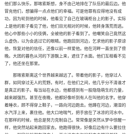
他们那么快乐，那喀索斯想，身不由己地排在了队伍的最后边。他
冒充他们，想骗得一点点他们的幸福。可是他罪有应得地没有成
功，因为轮到他的时候，他看见了自己在玻璃柜台上的影子。实际
上是他的影子看见了他，他们目光相对的时候，他转身落荒而逃。
他心中那些小小的伎俩，全被他的影子看到了。他嘲笑自己竟然这
么虚伪，以为会逃过它的眼睛。他跑回到河边，乞求他的影子原谅
他，恢复对他的信任，还像以前一样爱他。他在河畔一直坐到了傍
晚。大团的暮色从河的下游飘上来，遮住了水面。他们互相看不见
了，他还坐在那里。
那喀索斯离这个世界越来越远了。带着他的影子，他穿过人
群，如同穿过无人的荒野。有时，在他们之间，他几乎分不清谁才
是真正的影子。每当站在水边，他都感到有一股隐隐萌生的力量，
越来越强烈。甚至在夜晚，他都好像听到有人在叫他的名字。他穿
着睡衣，顾不得穿上鞋子，一路向河边跑去。他蹲在河边，潮湿的
水汽浮上来，裹住他。他大口地喘气，把手放在了冰凉的河水中。
在那样的时候，他总是努力克制自己。常常像是突然从梦中惊醒一
样，他突然站起来跑回家去。他跑得很快，好像后边有什么要拉住