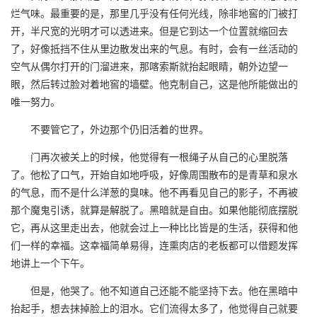
烂气味。最重要的是，那里几乎没有任何光线，除非地窖的门被打
开，半尺宽的光明才可以透进来。但是它到达一个位置就缩回去
了，好像抵挡不住从里边散发出来的气息。有时，会有一丝活动的
空气从偶尔打开的门溜进来，那喀索斯就抬起眼睛，朝外边望一
眼，然后转过脸对着地窖的墙壁。他克制自己，这是他所能做出的
唯一努力。
不要管它了，外边那个仍旧活着的世界。
门再次被关上的时候，他觉得有一根绳子从自己的心里脱落
了。他松了口气，开始自如地呼吸，好像周围散布的是青草和泉水
的气息，而不是什么洋葱的臭味。他不再看见自己的影子，不再被
那个魔鬼引诱，就算是解脱了。黑暗就是自由。如果他能彻底摆脱
它，再从这里走出去，他就会过上一种比比皆是的生活，获得和他
们一样的幸福。这幸福简单易得，连熏肉店的老板都可以借题发挥
地讲上一个下午。
但是，他哭了。他不知道自己还能不能坚持下去。他在黑暗中
抬起手，想去抹掉脸上的泪水。它们流得太多了，他觉得自己就要