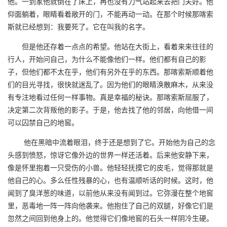
他。一到家他就倒在了床上，再也没有力气站起来去把门关好。他
仰面躺着，眼睛看着敞开的门，不能再动一动。在那个时候那喀索
斯就已经想到：我要死了。它在叫我的名字。
但是他还存着一点点的希望。他站在大街上，看着来来往往的
行人，开始问自己，为什么不能像他们一样。他们都有自己的影
子，但他们都不太在乎，他们有另外在乎的东西。那喀索斯顺着他
们的目光寻找，很快就迷乱了。因为他们的眼睛涣散麻木，从来没
有专注地看过任何一样事物。真是幸福的秘诀。那喀索斯屈服了，
决定第二次背叛他的影子。于是，他去找了他的邻居，向他借一间
可以囚禁自己的地窖。
他在黑暗中流着眼泪，终于还是想到了它。开始他为自己的念
头感到愤怒，惊讶它像外边的世界一样还活着。后来他安静下来，
像是怀里抱着一只受伤的小兽。他轻轻抚摸它的皮毛，觉得那就是
他自己的心。多么任性残暴的心，也有温顺听话的时候。这时，他
闻到了臭洋葱的味道，以前他从来没有闻到过。它弥漫在整个地窖
里，恶毒地一阵一阵向他袭来。他抱住了自己的双腿，好像它们是
忽然之间回到他身上的。他觉得它们像地窖的石头一样阴冷生硬。