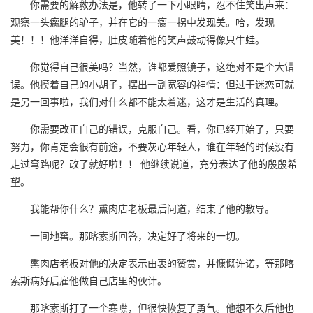
你需要的解救办法是，他转了一下小眼睛，忍不住笑出声来：
观察一头瘸腿的驴子，并在它的一瘸一拐中发现美。哈，发现
美！！！他洋洋自得，肚皮随着他的笑声鼓动得像只牛蛙。
你觉得自己很美吗？当然，谁都爱照镜子，这绝对不是个大错
误。他摸着自己的小胡子，摆出一副宽容的神情：但过于迷恋可就
是另一回事啦，我们对什么都不能太着迷，这才是生活的真理。
你需要改正自己的错误，克服自己。看，你已经开始了，只要
努力，你肯定会很有前途，不要灰心年轻人，谁在年轻的时候没有
走过弯路呢？改了就好啦！！ 他继续说道，充分表达了他的殷殷希
望。
我能帮你什么？熏肉店老板最后问道，结束了他的教导。
一间地窖。那喀索斯回答，决定好了将来的一切。
熏肉店老板对他的决定表示由衷的赞赏，并慷慨许诺，等那喀
索斯病好后雇他做自己店里的伙计。
那喀索斯打了一个寒噤，但很快恢复了勇气。他想不久后他也