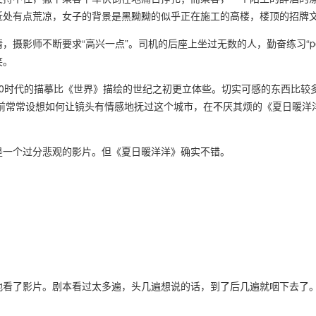
近处有点荒凉，女子的背景是黑黝黝的似乎正在施工的高楼，楼顶的招牌
影师不断要求“高兴一点”。司机的后座上坐过无数的人，勤奋练习“pekin
笑。
0时代的描摹比《世界》描绘的世纪之初更立体些。切实可感的东西比较
以前常常设想如何让镜头有情感地抚过这个城市，在不厌其烦的《夏日暖洋
是一个过分悲观的影片。但《夏日暖洋洋》确实不错。
地看了影片。剧本看过太多遍，头几遍想说的话，到了后几遍就咽下去了