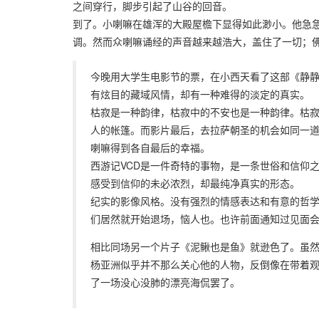
之间穿行，脚步引起了山谷的回音。
到了。小喇嘛在雄浑的大殿屋檐下显得如此渺小。他急
调。然而众喇嘛诵经的声音越来越浩大，盖住了一切；
今晚用大学生电影节的票，在小西天看了这部《静
有炫目的藏域风情，却有一种难得的淡定的真实。
枯寂是一种韵律，枯寂中的不安也是一种韵律。枯
人的帐篷。而影片最后，去拉萨朝圣的机会如同一
喇嘛得到各自最后的幸福。
西游记VCD是一件奇特的事物，是一条世俗和信仰
感受到信仰的未必浓烈，却最纯净真实的形态。
纪实的影像风格。没有强烈的情感表达和有意的哲学
们居然就开始退场，恼人也。也许前面通知过见面
相比同场另一个片子《泥鳅也是鱼》就逊色了。虽
杨亚洲似乎并不那么关心他的人物，反倒像在带着
了一场没心没肺的漂亮海侃罢了。