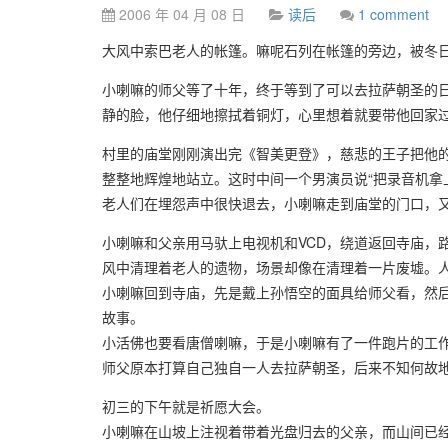
2006 年 04 月 08 日
读后
1 comment
大风中索巴老人的帐篷。嘛呢石列在帐篷的旁边，被冬
小喇嘛的师父等了十年，终于等到了可以去拉萨朝圣的
静的脸，他仔细地擦拭着铜灯，心里想着就要带他回家
村里的庙堂刚刚演出完《智美更登》，慈悲的王子把他
整整地辉煌地站立。这时中间一个男演员说“把录音机拿
老人们在埋怨声中很快退去，小喇嘛走到庙堂的门口，
小喇嘛和父亲用马驮上电视机和VCD，绕道返回寺庙，
风中清理着老人的遗物，场景却像在清理着一片废墟。
小喇嘛回到寺庙，先是戴上孙悟空的面具给师父看，然
故事。
小活佛也要看唐僧喇嘛，于是小喇嘛有了一件跑片的工
师父原本打算自己独自一人去拉萨朝圣，后来不知何故
初三的下午就是祈愿大会。
小喇嘛在山坡上注视着带着光盘归去的父亲，而山间已