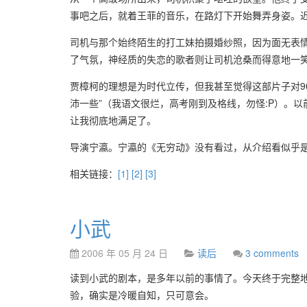
事吧之后，就着王菲的音乐，在路灯下开始舞弄身姿。
司机与那个始终陌生的打工妹拍摄婚纱照，因为面无表情，摄
了气氛，神经质的失恋的歌者则让司机沧桑而得意地一
贾樟柯的理想是为时代立传，但我甚至觉得这部片子对9
沛一些”（我语文很烂，高考刚到及格线，勿怪:P）。
让我彻底地满足了。
导演宁瀛。宁瀛的《无穷动》没有看过，从介绍看似乎
相关链接：
[1]
[2]
[3]
小武
2006 年 05 月 24 日
读后
3 comments
读到小武的剧本，是多年以前的事情了。今天终于完整
验，确实是冷暖自知，只可意会。