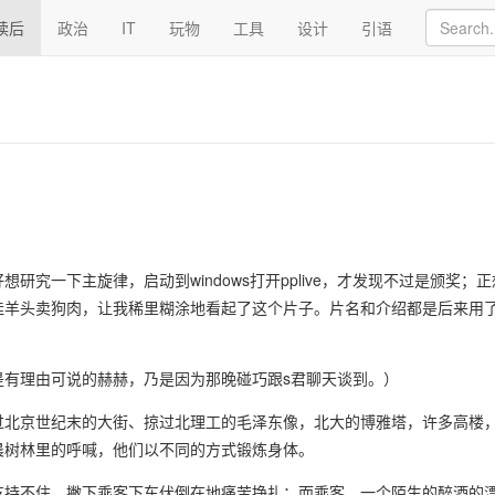
读后
政治
IT
玩物
工具
设计
引语
究一下主旋律，启动到windows打开pplive，才发现不过是颁奖；
羊头卖狗肉，让我稀里糊涂地看起了这个片子。片名和介绍都是后来用了“
是有理由可说的赫赫，乃是因为那晚碰巧跟s君聊天谈到。）
过北京世纪末的大街、掠过北理工的毛泽东像，北大的博雅塔，许多高楼
晨树林里的呼喊，他们以不同的方式锻炼身体。
支持不住，撇下乘客下车伏倒在地痛苦挣扎；而乘客，一个陌生的醉酒的