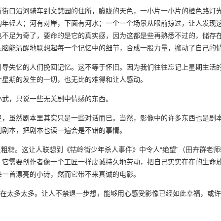
新街口沿河骑车到文慧园的住所，朦胧的天色，一小片一小片的橙色路灯
的年轻人；河有对岸，下面有河水；一个一个场景从眼前掠过，让人发现
也不足为奇了，要命的是它的真实感，因为这都是些再熟悉不过的，储存
头脑能清醒地联想起每一个记忆中的细节，合成一股力量，掀动了自己的
引导失忆的人们挽回记忆。这不等于怀旧。因为我们往往忘记上星期生活
个星期的发生的一切，也无比的难得和让人感动。
小武，只说一些无关剧中情感的东西。
足，虽然剧本里其实只是一些对话而已。当然，影像中的许多东西也是剧
到剧本，把剧本也读一遍会是不错的事情。
显粗糙。这让人联想到《牯岭街少年杀人事件》中令人“绝望”（田卉群老
。它需要创作者像一个工匠一样虔诚持久地劳动，把自己实实在在的生命
来一首漂亮的小诗，然而它带不来真诚的电影。
实在太多太多。让人不禁退一步想，能够用心感受影像已经如此幸福，或