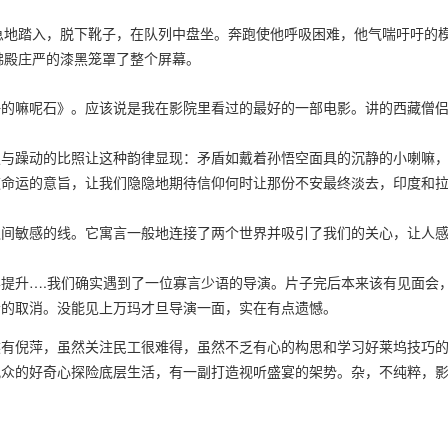
急地踏入，脱下靴子，在队列中盘坐。奔跑使他呼吸困难，他气喘吁吁的
佛殿庄严的漆黑笼罩了整个屏幕。
静的嘛呢石》。应该说是我在影院里看过的最好的一部电影。讲的西藏僧
寂与躁动的比照让这种韵律显现：矛盾如戴着孙悟空面具的沉静的小喇嘛
道命运的意旨，让我们隐隐地期待信仰何时让那份不安最终淡去，印度和
之间敏感的线。它寓言一般地连接了两个世界并吸引了我们的关心，让人
提升….我们确实遇到了一位寡言少语的导演。片子完后本来该有见面会
会的取消。没能见上万玛才旦导演一面，实在有点遗憾。
然有倪萍，虽然关注民工很难得，虽然不乏有心的构思和学习好莱坞技巧
观众的好奇心探险底层生活，有一副打造视听盛宴的架势。杂，不纯粹，