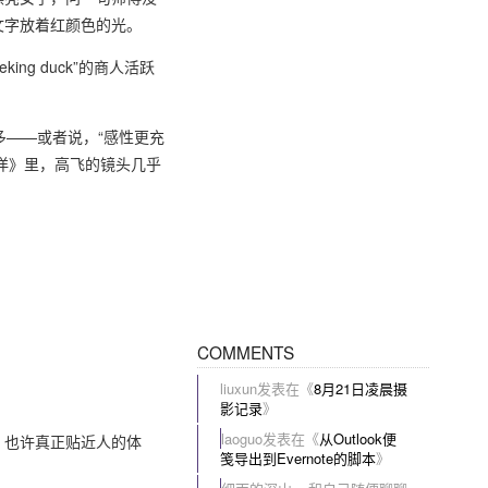
文字放着红颜色的光。
g duck”的商人活跃
多——或者说，“感性更充
洋》里，高飞的镜头几乎
COMMENTS
liuxun
发表在《
8月21日凌晨摄
影记录
》
laoguo
发表在《
从Outlook便
。也许真正贴近人的体
笺导出到Evernote的脚本
》