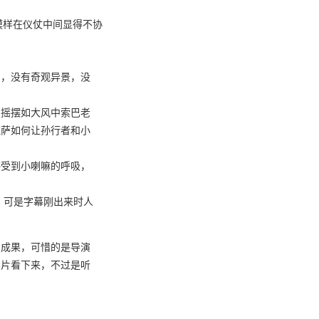
模样在仪仗中间显得不协
侣，没有奇观异景，没
，摇摆如大风中索巴老
拉萨如何让孙行者和小
感受到小喇嘛的呼吸，
，可是字幕刚出来时人
的成果，可惜的是导演
影片看下来，不过是听