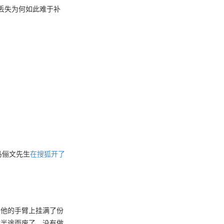
丢失为何如此难于补
马俪文先生
在搜狐开了
为他的手臂上挂满了份
就半途而废了，没有做