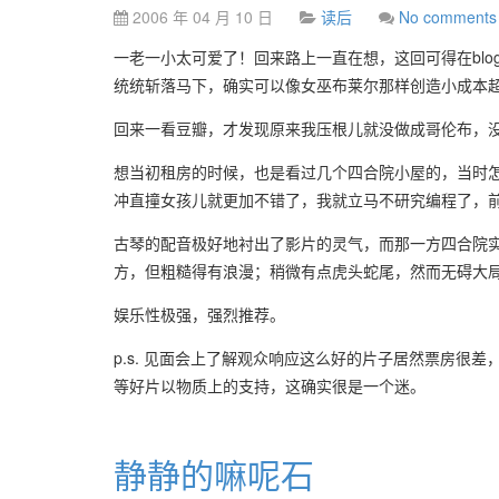
2006 年 04 月 10 日
读后
No comments
一老一小太可爱了！回来路上一直在想，这回可得在bl
统统斩落马下，确实可以像女巫布莱尔那样创造小成本
回来一看豆瓣，才发现原来我压根儿就没做成哥伦布，
想当初租房的时候，也是看过几个四合院小屋的，当时
冲直撞女孩儿就更加不错了，我就立马不研究编程了，
古琴的配音极好地衬出了影片的灵气，而那一方四合院
方，但粗糙得有浪漫；稍微有点虎头蛇尾，然而无碍大
娱乐性极强，强烈推荐。
p.s. 见面会上了解观众响应这么好的片子居然票房很
等好片以物质上的支持，这确实很是一个迷。
静静的嘛呢石