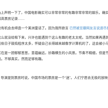
og上声明一下了，中国电影确实可以非常非常的有趣非常非常的娱乐，确
超高票房记录……
没有机会去缔造一个美洲童话了。因为我所欲言
已然被豆瓣网友言说道尽
怎么就没给租下来，兴许也能遇到个这么有趣的老太太呢。当然如果再遇
前些日子鼓捣程序太多，怀疑自己长得越来越像学计算机的了，这会被小马
实在是一团郁郁葱葱，意蕴幽远，妙趣横生的小风景。节奏不精细，但是
局。不够真实，然而足够有趣。
差，导演提到票房时说，中国市场的票房是一个“迷”。人们宁愿去无极的放