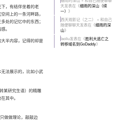
细雨的深山 « 和自己随便聊聊
天
发表在《
细雨的深山（续
光下，有结伴坐着的老
一）
》
这空间上的一条河畔路，
西天观影记（之二） « 和自己
在多处的记忆中的东西；
随便聊聊天
发表在《
细雨的深
情感。
山
》
laoliu
发表在《
胜利大逃亡之
的大半内容，记得的却是
转移域名到GoDaddy
》
本无法展示的，比如小武
师转某研究生语）的精雕
放在其中。
许只做做理论，敲敲边