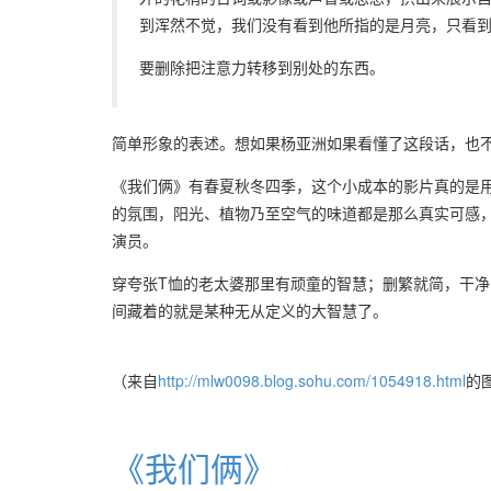
到浑然不觉，我们没有看到他所指的是月亮，只看
要删除把注意力转移到别处的东西。
简单形象的表述。想如果杨亚洲如果看懂了这段话，也
《我们俩》有春夏秋冬四季，这个小成本的影片真的是用
的氛围，阳光、植物乃至空气的味道都是那么真实可感
演员。
穿夸张T恤的老太婆那里有顽童的智慧；删繁就简，干
间藏着的就是某种无从定义的大智慧了。
（来自
http://mlw0098.blog.sohu.com/1054918.html
的
《我们俩》