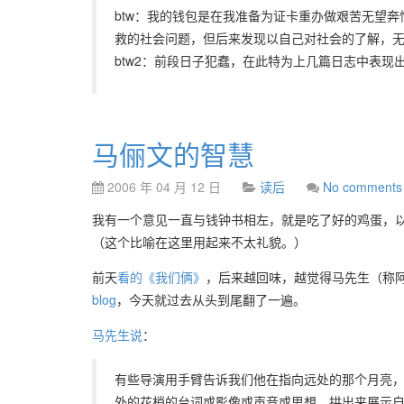
btw：我的钱包是在我准备为证卡重办做艰苦无望
救的社会问题，但后来发现以自己对社会的了解，
btw2：前段日子犯蠢，在此特为上几篇日志中表现
马俪文的智慧
2006 年 04 月 12 日
读后
No comments
我有一个意见一直与钱钟书相左，就是吃了好的鸡蛋，
（这个比喻在这里用起来不太礼貌。）
前天
看的《我们俩》
，后来越回味，越觉得马先生（称
blog
，今天就过去从头到尾翻了一遍。
马先生说
：
有些导演用手臂告诉我们他在指向远处的那个月亮
外的花梢的台词或影像或声音或思想，拱出来展示