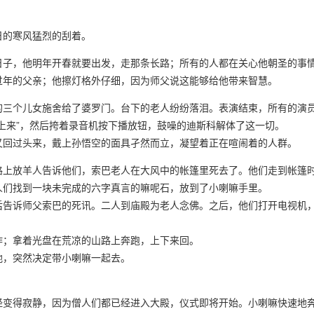
日的寒风猛烈的刮着。
日子，他明年开春就要出发，走那条长路；所有的人都在关心他朝圣的事
过年的父亲；他擦灯格外仔细，因为师父说这能够给他带来智慧。
的三个儿女施舍给了婆罗门。台下的老人纷纷落泪。表演结束，所有的演
上来”，然后挎着录音机按下播放钮，鼓噪的迪斯科解体了这一切。
又回过头来，戴上孙悟空的面具孑然而立，凝望着正在喧闹着的人群。
路上放羊人告诉他们，索巴老人在大风中的帐篷里死去了。他们走到帐篷
人们找到一块未完成的六字真言的嘛呢石，放到了小喇嘛手里。
后告诉师父索巴的死讯。二人到庙殿为老人念佛。之后，他们打开电视机
作；拿着光盘在荒凉的山路上奔跑，上下来回。
地，突然决定带小喇嘛一起去。
经变得寂静，因为僧人们都已经进入大殿，仪式即将开始。小喇嘛快速地