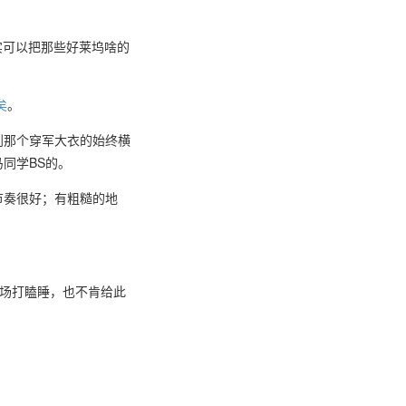
实可以把那些好莱坞啥的
矣
。
到那个穿军大衣的始终横
同学BS的。
节奏很好；有粗糙的地
映场打瞌睡，也不肯给此