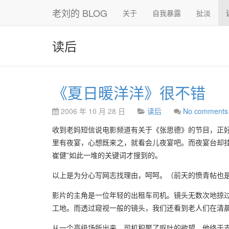
老刘的 BLOG
关于
自我暴露
扯淡
读后
《夏日暖洋洋》很不错
2006 年 10 月 28 日
读后
No comments
收到老妈短信说电影频道有关于《张思德》的节目，正好想研
里有夜宴，心想既来之，就看会儿夜宴吧。而夜宴台却挂
崔健”如此一堆的关键词才搜到的。
以上是为分心写网志找理由，呵呵。（前天的愤青帖也
影片的主角是一位年轻的出租车司机。镜头无数次地掠
工地。而透过窥视一般的镜头，我们还看到老人们在清
从一个高级场所出来，司机积聚了呕吐的欲望。他终于