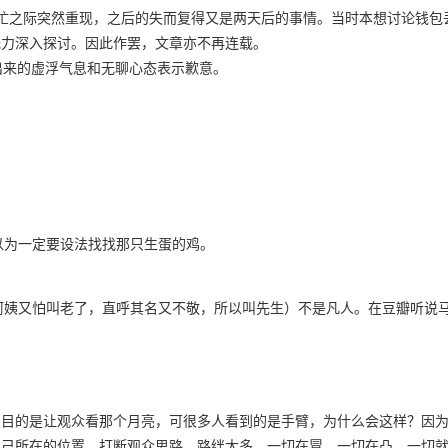
奔忙之际突然重现，之后的失而复得又是两天后的事情。当时本想讨论钱包
无力深入探讨。因此作罢，文章亦不再连载。
出来的虚浮气息和无聊心态表示歉意。
以为一定要设法找找那只生蛋的鸡。
阿姨又怕叫老了，直呼其名又不敬，所以叫先生）不是凡人。在豆瓣听说
，目的是让观众看那个月亮，可很多人看到的是手臂，为什么会这样？因
自己所在的位置，打断观众思路，路绊太多，一切在冒，一切在凸，一切