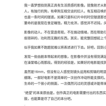
我一直梦想拍到真正具有生活质感的影像。就像刚才从
人，有独行的狗，有牵狗互相交谈的妇人，有互相召唤
也是一条时间的隧道。如果只是科幻片中的时空隧道那
要命的是我现在食足睡饱，精力充沛，感觉并不迟钝，
影像的动人，不在营造奇观，不在煽动情绪，而在帮助
些琐碎的、功利而无趣的东西。其实，能完整回想起上
似乎我如果不跑题就难以将表述进行下去。好吧，回到
发现一些由剧本带起来的想象，在影像中并没有得到满
在澡堂唱心雨那段。得到的经验是，如果好的电影能找
虽然是16mm，但没有让人感觉到镜头运用和剪辑的明
细琢。一部好电影不是简单的一次创作冲动所能支撑的
生命的一个很小的侧面，一次偶然闪过的灵感或许能带
“绝望”的本来原由是，创作真正的电影需要付出的东西
鼓，也能算是尽了自己的本分吧。