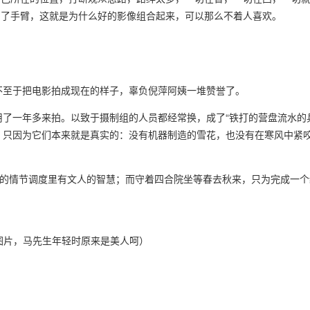
到了手臂，这就是为什么好的影像组合起来，可以那么不着人喜欢。
不至于把电影拍成现在的样子，辜负倪萍阿姨一堆赞誉了。
了一年多来拍。以致于摄制组的人员都经常换，成了“铁打的营盘流水的
，只因为它们本来就是真实的：没有机器制造的雪花，也没有在寒风中紧
净的情节调度里有文人的智慧；而守着四合院坐等春去秋来，只为完成一个
图片，马先生年轻时原来是美人呵）