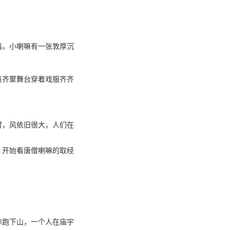
情。小喇嘛有一张敦厚沉
员齐聚舞台穿着戏服齐齐
时，风依旧很大，人们在
，开始看唐僧喇嘛的取经
奔跑下山，一个人在庙宇